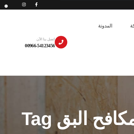
ة
المدونة
اتصل بنا الآن
00966-54123456
كافح البق Tag