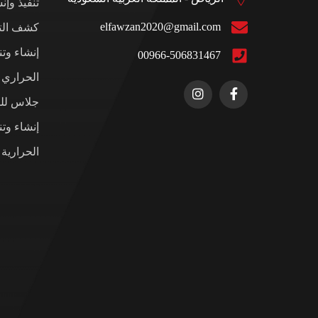
تنفيذ وإن
elfawzan2020@gmail.com
كشف التس
إنشاء وت
00966-506831467
الحراري ل
جلاس للم
إنشاء وت
الحرارية