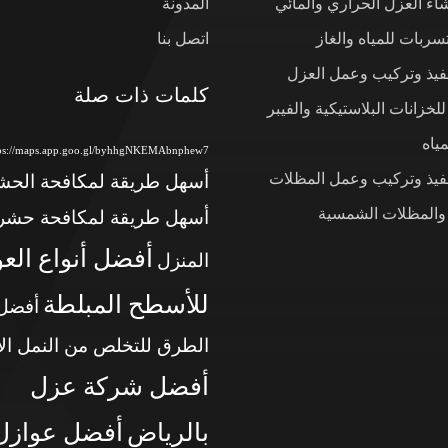
شاء العزل الحراري والمائي
المدونة
ربات للمياه والغاز
اتصل بنا
نفيذ وتركيب وعمل العزل
كلمات ذات صلة
لخزانات البلاستيكية والفيبر
ياه
tps://maps.app.goo.gl/byhhgNKEMAbnphew7
نفيذ وتركيب وعمل المظلات
أسهل طريقة لمكافحة الح
 والمظلات الشمسية
أسهل طريقة لمكافحة حشر
أفضل أنواع الع
المنزل
للأسطح المبلطة
أفضل
الطرق للتخلص من النمل ال
أفضل شركة عزل
بالرياض
أفضل عوازل