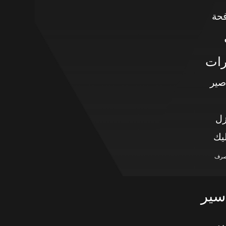
حة
رات
صير
زل
يك
صرف
سير
ر