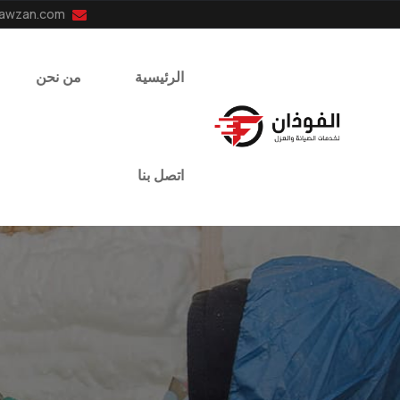
info@el-fawzan.com
الرئيسية
من نحن
اتصل بنا