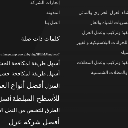
إنجازات الشركة
شاء العزل الحراري والمائي
المدونة
ربات للمياه والغاز
اتصل بنا
نفيذ وتركيب وعمل العزل
كلمات ذات صلة
لخزانات البلاستيكية والفيبر
ياه
tps://maps.app.goo.gl/byhhgNKEMAbnphew7
نفيذ وتركيب وعمل المظلات
أسهل طريقة لمكافحة الح
 والمظلات الشمسية
أسهل طريقة لمكافحة حشر
أفضل أنواع الع
المنزل
للأسطح المبلطة
أفضل
الطرق للتخلص من النمل ال
أفضل شركة عزل