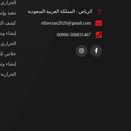
الحراري
الرياض - المملكة العربية السعودية
تنفيذ وإن
elfawzan2020@gmail.com
كشف التس
إنشاء وت
00966-506831467
الحراري ل
جلاس للم
إنشاء وت
الحرارية