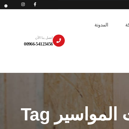
ة
المدونة
اتصل بنا الآن
00966-54123456
مواسير Tag