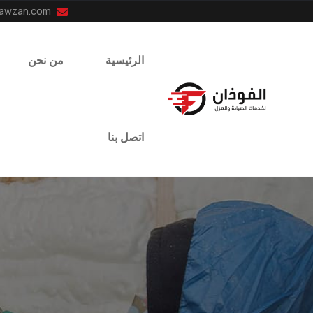
info@el-fawzan.com
الرئيسية
من نحن
اتصل بنا