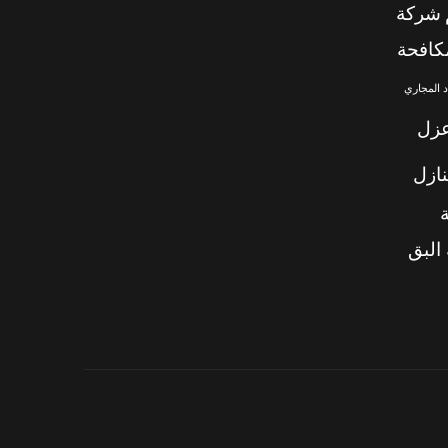
شركة
كافحة
 المجاري
زل
ازل
البق