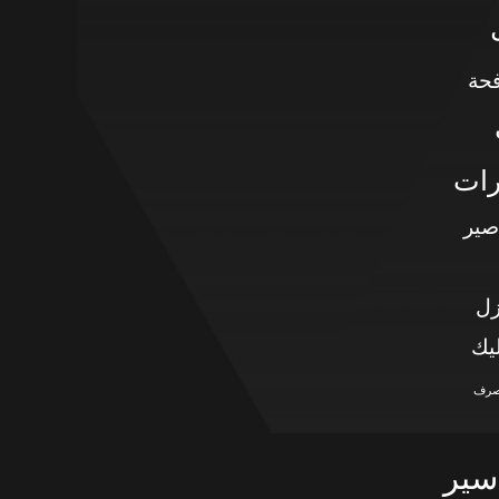
حة
رات
صير
زل
يك
صرف
سير