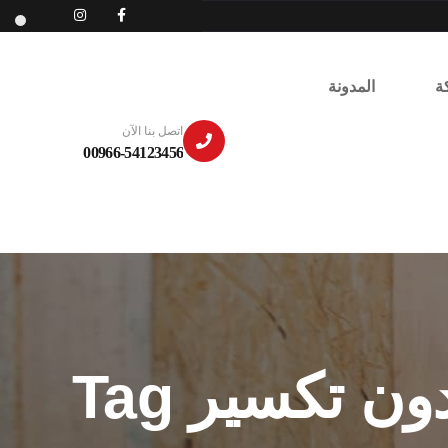
ة
المدونة
اتصل بنا الآن
00966-54123456
 تكسير Tag