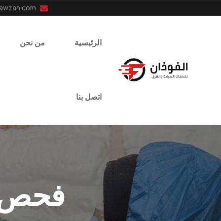
info@el-fawzan.com
الرئيسية
من نحن
اتصل بنا
فحص ت