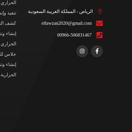
الحراري
الرياض - المملكة العربية السعودية
تنفيذ وإن
elfawzan2020@gmail.com
كشف التس
إنشاء وت
00966-506831467
الحراري ل
جلاس للم
إنشاء وت
الحرارية