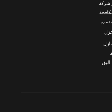
شركة
كافحة
 المجاري
زل
ازل
البق