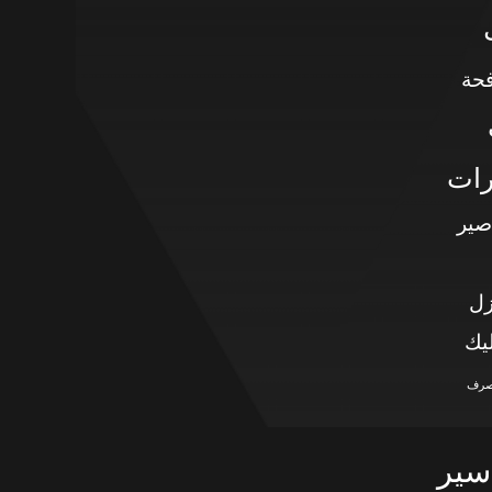
حة
رات
صير
زل
يك
صرف
سير