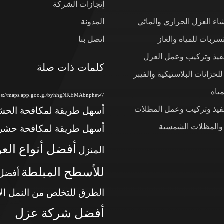
إنجازات الشركة
شاء العزل الحراري والمائي
المدونة
ربات للمياه والغاز
اتصل بنا
نفيذ وتركيب وعمل العزل
كلمات ذات صلة
لخزانات البلاستيكية والفيبر
ياه
tps://maps.app.goo.gl/byhhgNKEMAbnphew7
نفيذ وتركيب وعمل المظلات
أسهل طريقة لمكافحة الح
 والمظلات الشمسية
أسهل طريقة لمكافحة حشر
أفضل أنواع الع
المنزل
للأسطح المبلطة
أفضل
الطرق للتخلص من النمل ال
أفضل شركة عزل