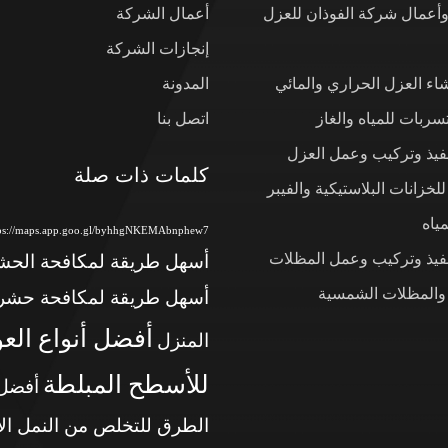
وأعمال شركة الفوذان للعزل
أعمال الشركة
إنجازات الشركة
شاء العزل الحراري والمائي
المدونة
ربات للمياه والغاز
اتصل بنا
نفيذ وتركيب وعمل العزل
كلمات ذات صلة
لخزانات البلاستيكية والفيبر
ياه
tps://maps.app.goo.gl/byhhgNKEMAbnphew7
نفيذ وتركيب وعمل المظلات
أسهل طريقة لمكافحة الح
 والمظلات الشمسية
أسهل طريقة لمكافحة حشر
أفضل أنواع الع
المنزل
للأسطح المبلطة
أفضل
الطرق للتخلص من النمل ال