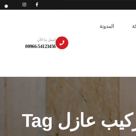
ة
المدونة
اتصل بنا الآن
00966-54123456
يب عازل Tag