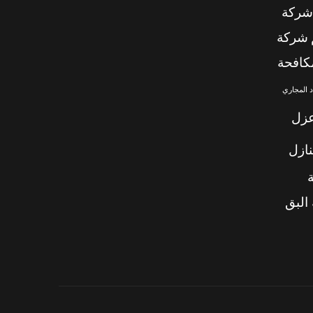
شركة
شركة
كافحة
 المجاري
زل
ازل
البق