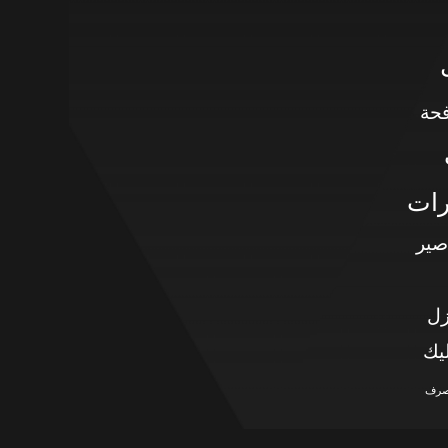
حة
رات
صير
زل
يك
صرف