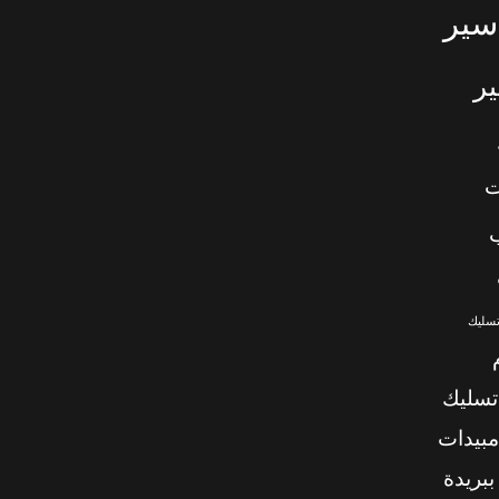
سير
ر
ت
تسليك
تسليك
بيدات
بريدة