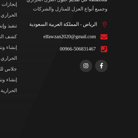
إنجازات 
وجميع أنواع العزل للمنازل والشركات
الحراري
الرياض - المملكة العربية السعودية
تنفيذ وإن
elfawzan2020@gmail.com
كشف التس
إنشاء وت
00966-506831467
الحراري ل
جلاس للم
إنشاء وت
الحرارية