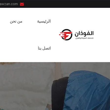
info@el-fawzan.com
الرئيسية
من نحن
اتصل بنا