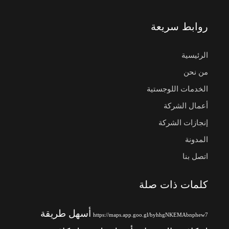
روابط سريعة
الرئيسية
من نحن
الخدمات اللوجستية
أعمال الشركة
إنجازات الشركة
المدونة
اتصل بنا
كلمات ذات صلة
أسهل طريقة
https://maps.app.goo.gl/byhhgNKEMAbnphew7