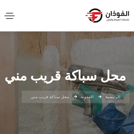
محل سباكة قريب مني
الرئيسية
المدونة
محل سباكة قريب مني