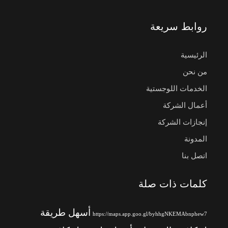
روابط سريعة
الرئيسية
من نحن
الخدمات اللوجستية
أعمال الشركة
إنجازات الشركة
المدونة
اتصل بنا
كلمات ذات صلة
أسهل طريقة
https://maps.app.goo.gl/byhhgNKEMAbnphew7