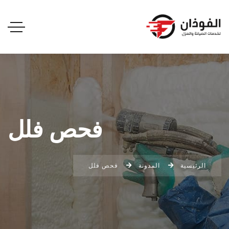
فحص فلل
الرئيسية
المدونة
فحص فلل