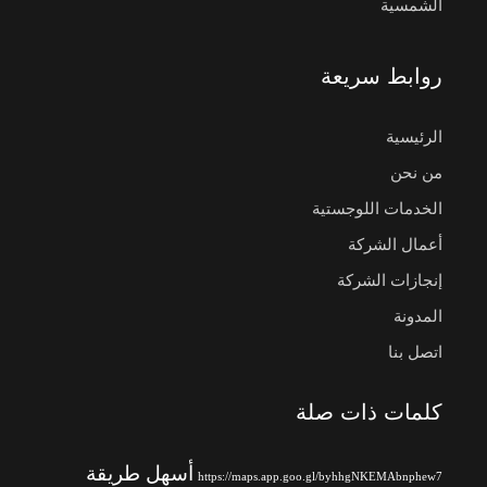
الشمسية
روابط سريعة
الرئيسية
من نحن
الخدمات اللوجستية
أعمال الشركة
إنجازات الشركة
المدونة
اتصل بنا
كلمات ذات صلة
أسهل طريقة
https://maps.app.goo.gl/byhhgNKEMAbnphew7