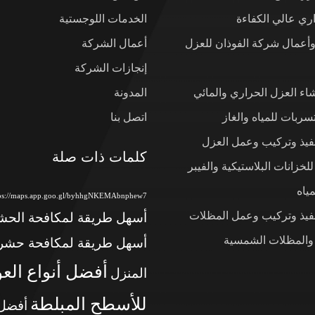
ي عالي الكفاءة
الخدمات اللوجستية
وأعمال شركة الفوذان للعزل
أعمال الشركة
إنجازات الشركة
شاء العزل الحراري والمائي
المدونة
ربات للمياه والغاز
اتصل بنا
نفيذ وتركيب وعمل العزل
كلمات ذات صلة
لخزانات البلاستيكية والفيبر
ياه
tps://maps.app.goo.gl/byhhgNKEMAbnphew7
نفيذ وتركيب وعمل المظلات
أسهل طريقة لمكافحة الح
 والمظلات الشمسية
أسهل طريقة لمكافحة حشر
أفضل أنواع الع
المنزل
للأسطح المبلطة
أفضل