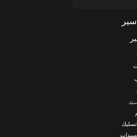
سير
ر
ت
تسليك
تسليك
بيدات