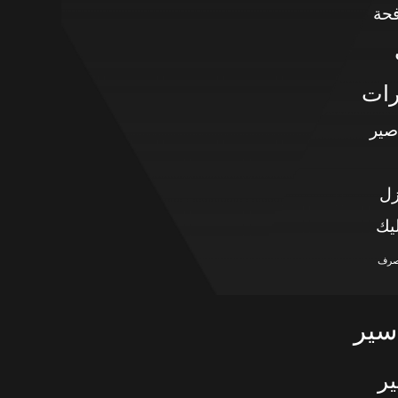
حة
رات
صير
زل
يك
صرف
سير
ر