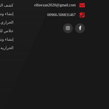
elfawzan2020@gmail.com
كشف التس
إنشاء وت
00966-506831467
الحراري ل
جلاس للم
إنشاء وت
الحرارية