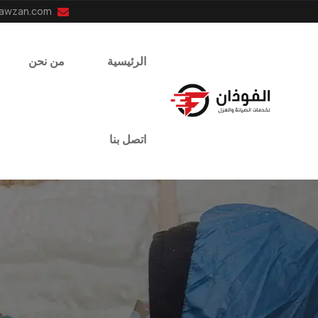
info@el-fawzan.com
الرئيسية
من نحن
اتصل بنا