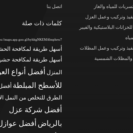
ربات للمياه والغاز
اتصل بنا
نفيذ وتركيب وعمل العزل
كلمات ذات صلة
لخزانات البلاستيكية والفيبر
ياه
tps://maps.app.goo.gl/byhhgNKEMAbnphew7
نفيذ وتركيب وعمل المظلات
أسهل طريقة لمكافحة الح
 والمظلات الشمسية
أسهل طريقة لمكافحة حشر
أفضل أنواع الع
المنزل
للأسطح المبلطة
أفضل
الطرق للتخلص من النمل ال
أفضل شركة عزل
بالرياض
أفضل عوازل