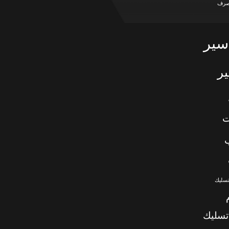
صرف
سير
ر
ت
تسليك
تسليك