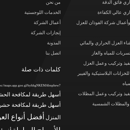
ي فائق الدقة
من نحن
ي عالي الكفاءة
الخدمات اللوجستية
وأعمال شركة الفوذان للعزل
أعمال الشركة
إنجازات الشركة
شاء العزل الحراري والمائي
المدونة
ربات للمياه والغاز
اتصل بنا
نفيذ وتركيب وعمل العزل
كلمات ذات صلة
لخزانات البلاستيكية والفيبر
ياه
tps://maps.app.goo.gl/byhhgNKEMAbnphew7
نفيذ وتركيب وعمل المظلات
أسهل طريقة لمكافحة الح
 والمظلات الشمسية
أسهل طريقة لمكافحة حشر
أفضل أنواع الع
المنزل