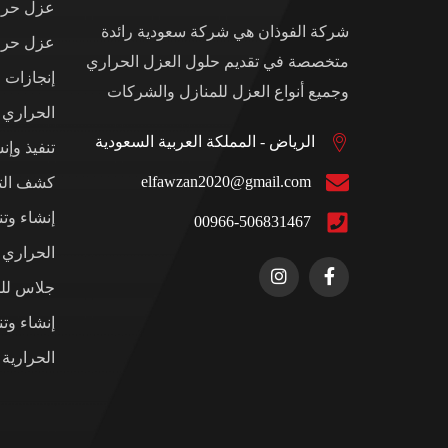
عزل حرار
شركة الفوذان هي شركة سعودية رائدة
عزل حرار
متخصصة في تقديم حلول العزل الحراري
إنجازات 
وجميع أنواع العزل للمنازل والشركات
الحراري
الرياض - المملكة العربية السعودية
تنفيذ وإن
elfawzan2020@gmail.com
كشف التس
إنشاء وت
00966-506831467
الحراري ل
جلاس للم
إنشاء وت
الحرارية