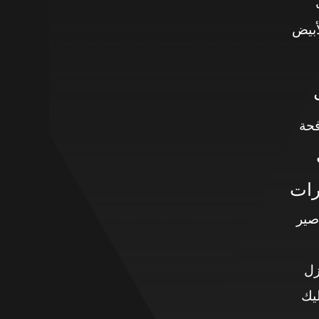
أبيض
حة
رات
صير
زل
يك