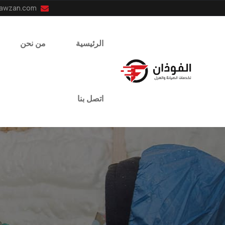
info@el-fawzan.com
الرئيسية
من نحن
اتصل بنا