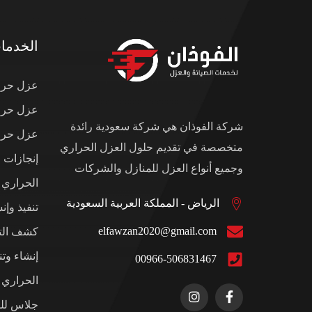
الخدما
عزل حرار
عزل حرار
شركة الفوذان هي شركة سعودية رائدة
عزل حرار
متخصصة في تقديم حلول العزل الحراري
إنجازات 
وجميع أنواع العزل للمنازل والشركات
الحراري
الرياض - المملكة العربية السعودية
تنفيذ وإن
elfawzan2020@gmail.com
كشف التس
إنشاء وت
00966-506831467
الحراري ل
جلاس للم