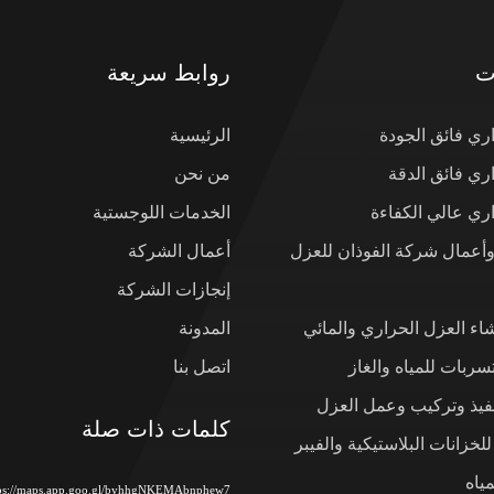
ت
روابط سريعة
ي فائق الجودة
الرئيسية
ي فائق الدقة
من نحن
ي عالي الكفاءة
الخدمات اللوجستية
وأعمال شركة الفوذان للعزل
أعمال الشركة
إنجازات الشركة
شاء العزل الحراري والمائي
المدونة
ربات للمياه والغاز
اتصل بنا
نفيذ وتركيب وعمل العزل
كلمات ذات صلة
لخزانات البلاستيكية والفيبر
ياه
tps://maps.app.goo.gl/byhhgNKEMAbnphew7