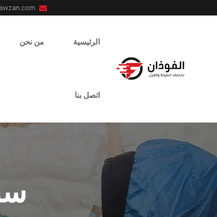
info@el-fawzan.com
الرئيسية
من نحن
اتصل بنا
سب