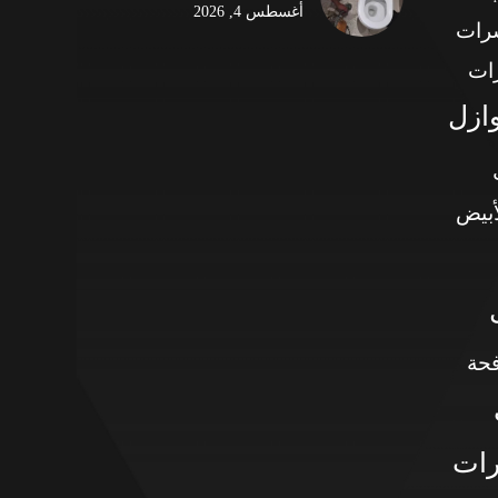
أغسطس 4, 2026
شرات
ات
وازل
أبيض
حة
رات