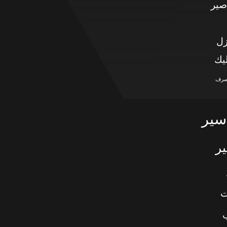
صير
زل
يك
صرف
سير
ر
ت