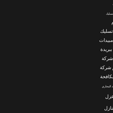
تسليك
تسليك
بيدات
بريدة
شركة
شركة
كافحة
 المجاري
زل
ازل