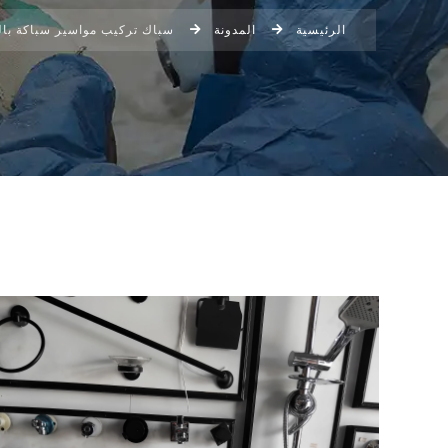
الرئيسية
المدونة
سباك تركيب مواسير سباكة با