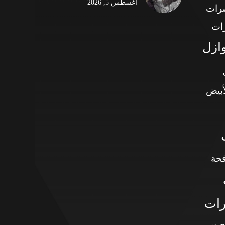
أغسطس 5, 2026
شرات
ات
وازل
أبيض
حة
رات
صير