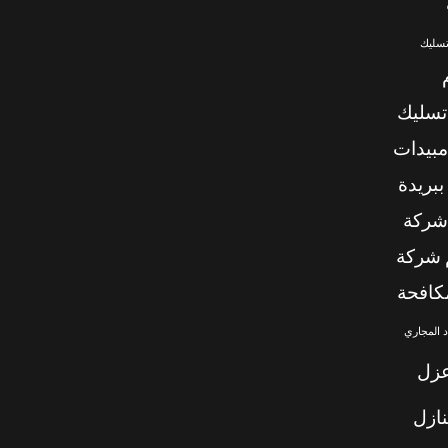
تسليك
تسليك
بيدات
بريدة
شركة
شركة
كافحة
 المجاري
زل
ازل