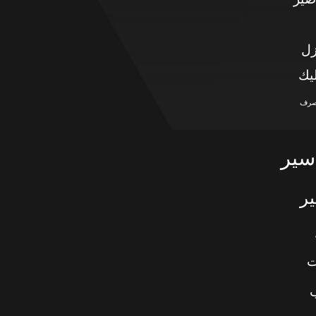
زل
يك
صرف
سير
ر
ت