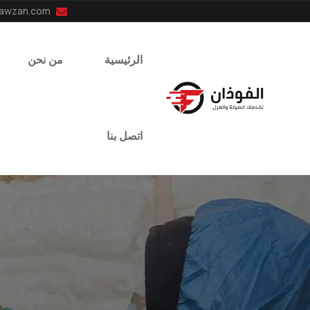
info@el-fawzan.com
الرئيسية
من نحن
اتصل بنا