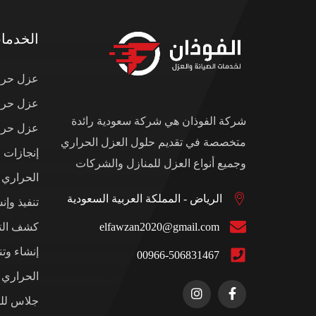
الخدما
عزل حرار
عزل حرار
شركة الفوذان هي شركة سعودية رائدة
عزل حرار
متخصصة في تقديم حلول العزل الحراري
إنجازات 
وجميع أنواع العزل للمنازل والشركات
الحراري
الرياض - المملكة العربية السعودية
تنفيذ وإن
elfawzan2020@gmail.com
كشف التس
إنشاء وت
00966-506831467
الحراري ل
جلاس للم