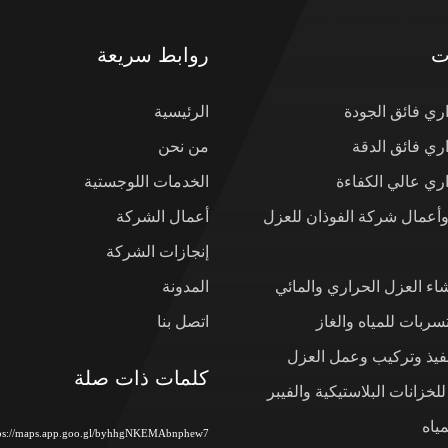
ت
روابط سريعة
ي فائق الجودة
الرئيسية
ي فائق الدقة
من نحن
ي عالي الكفاءة
الخدمات اللوجستية
وأعمال شركة الفوذان للعزل
أعمال الشركة
إنجازات الشركة
شاء العزل الحراري والمائي
المدونة
ربات للمياه والغاز
اتصل بنا
نفيذ وتركيب وعمل العزل
كلمات ذات صلة
لخزانات البلاستيكية والفيبر
ياه
tps://maps.app.goo.gl/byhhgNKEMAbnphew7