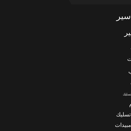
سير
ر
ت
تسليك
تسليك
بيدات