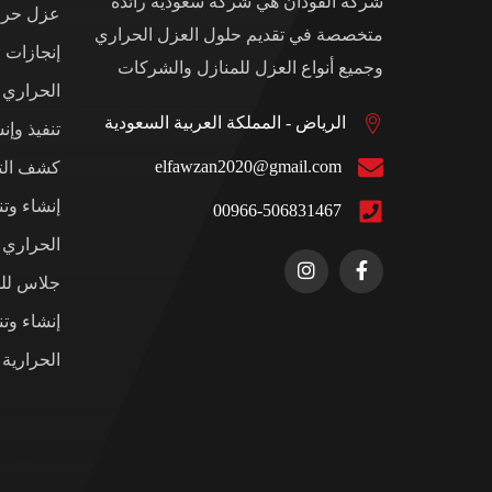
شركة الفوذان هي شركة سعودية رائدة
عزل حرار
متخصصة في تقديم حلول العزل الحراري
إنجازات 
وجميع أنواع العزل للمنازل والشركات
الحراري
الرياض - المملكة العربية السعودية
تنفيذ وإن
elfawzan2020@gmail.com
كشف التس
إنشاء وت
00966-506831467
الحراري ل
جلاس للم
إنشاء وت
الحرارية