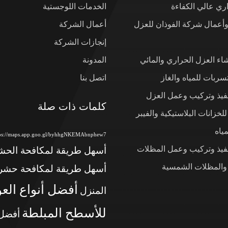
ي عالي الكفاءة
الخدمات اللوجستية
وأعمال شركة الفوذان للعزل
أعمال الشركة
إنجازات الشركة
شاء العزل الحراري والمائي
المدونة
ربات للمياه والغاز
اتصل بنا
نفيذ وتركيب وعمل العزل
كلمات ذات صلة
لخزانات البلاستيكية والفيبر
ياه
tps://maps.app.goo.gl/byhhgNKEMAbnphew7
نفيذ وتركيب وعمل المظلات
أسهل طريقة لمكافحة الح
 والمظلات الشمسية
أسهل طريقة لمكافحة حشر
أفضل أنواع الع
المنزل
للأسطح المبلطة
أفضل