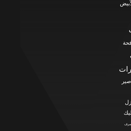
أبيض
حة
رات
صير
زل
يك
صرف