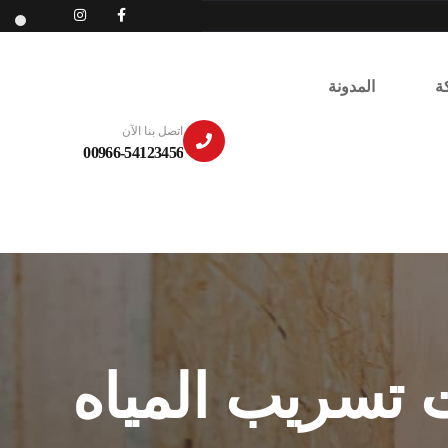
ة
المدونة
اتصل بنا الآن
00966-54123456
 تسريب المياه