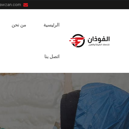
info@el-fawzan.com
الرئيسية
من نحن
اتصل بنا