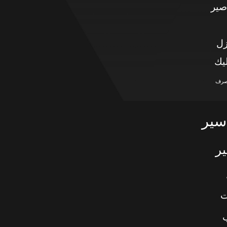
صير
زل
يك
صرف
سير
ر
ت