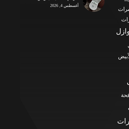
ht
أغسطس 4, 2026
شرات
ات
وازل
أبيض
حة
رات