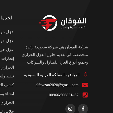
الخدما
عزل حرار
عزل حرار
شركة الفوذان هي شركة سعودية رائدة
عزل حرار
متخصصة في تقديم حلول العزل الحراري
إنجازات 
وجميع أنواع العزل للمنازل والشركات
الحراري
الرياض - المملكة العربية السعودية
تنفيذ وإن
elfawzan2020@gmail.com
كشف التس
إنشاء وت
00966-506831467
الحراري ل
جلاس للم