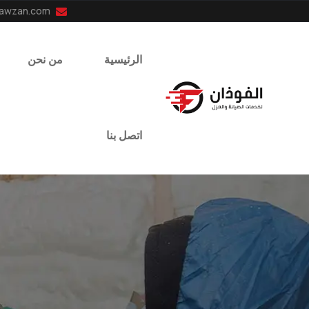
info@el-fawzan.com
الرئيسية
من نحن
اتصل بنا