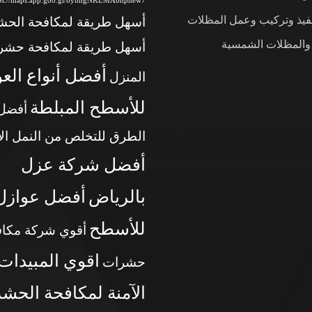
tps://maps.app.goo.gl/byhhgNKEMAbnphew7
نفيذ وتركيب وعمل المظلات
أسهل طريقة لمكافحة الح
 والمظلات الشمسية
أسهل طريقة لمكافحة حشر
أفضل أنواع الع
المنزل
للأسطح المبلطة
أفضل
الطرق للتخلص من النمل ال
أفضل شركة عزل
بالرياض
أفضل عوازل
للأسطح
أقوي شركة مكاف
اقوي المبيدات
حشرات
الآمنة لمكافحة الحش