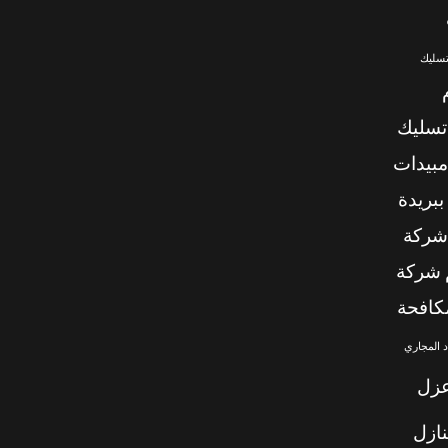
تسليك
تسليك
بيدات
بريدة
شركة
شركة
كافحة
 المجاري
زل
ازل