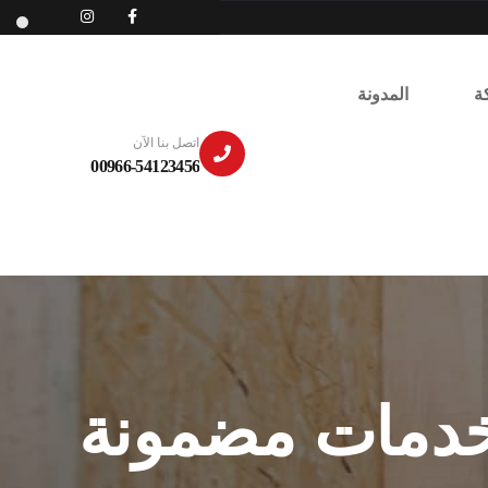
ة
المدونة
اتصل بنا الآن
00966-54123456
(خدمات مضمونة