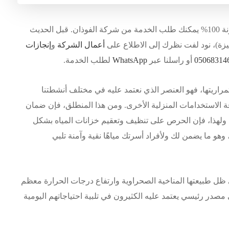
ذان.
قبل الحديث
نيزة)، نود لفت نظرك إلى الاطلاع على
أعمال الشركة
و
إنجازات
5068314
0
أو راسلنا عبر
WhatsApp
لطلب الخدمة.
اريتها، فهو العنصر الذي نعتمد عليه في مختلف أنشطتنا
فة الاستخدامات المنزلية الأخرى. ومن هذا المنطلق، فإن ضمان
ها. ولهذا، فإن الحرص على تنظيف وتعقيم خزانات المياه بشكل
و ما يضمن لك ولأفراد أسرتك مياهًا نقية وآمنة تلبي
ي ظل طبيعتها المناخية الصحراوية وارتفاع درجات الحرارة معظم
 مصدر رئيسي يعتمد عليه الكثيرون في تلبية احتياجاتهم اليومية