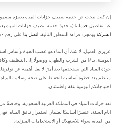
إن كنت تبحث عن خدمة تنظيف خزانات المياه بعنيزة مضمونة 100% يمكنك طلب الخدمة من شركة الفو
عن تفاصيل
خدماتنا
(وتحديدًا خدمة تنظيف خزانات المياه بع
الشركة
وبمجرد قراءة السطور التالية،
اتصل بنا
على رقم
67
عزيزي العميل، لا شك أن الماء هو عصب الحياة وأساس استمر
اليومية، بدءًا من الشرب والطهي، ووصولًا إلى التنظيف وكا
جودة المياه التي نستخدمها يعد أمرًا لا يقل أهمية عن توفر
منتظم يعد خطوة أساسية للحفاظ على صحة وسلامة المياه، وه
احتياجاتكم اليومية بثقة واطمئنان.
تعد خزانات المياه في المملكة العربية السعودية، وخاصةً ف
أيام السنة، عنصرًا أساسيًا لضمان استمرار تدفق المياه. فهي
من المياه، سواء للاستهلاك أو الاستخدامات المنزلية.