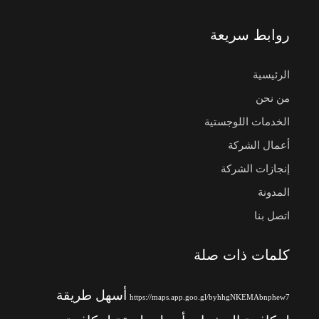
روابط سريعة
الرئيسية
من نحن
الخدمات اللوجستية
أعمال الشركة
إنجازات الشركة
المدونة
اتصل بنا
كلمات ذات صلة
أسهل طريقة
https://maps.app.goo.gl/byhhgNKEMAbnphew7