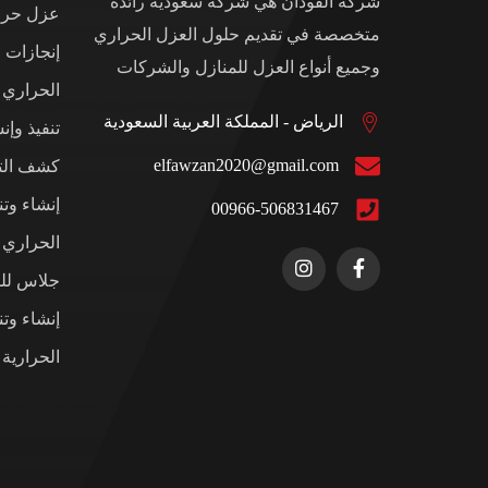
شركة الفوذان هي شركة سعودية رائدة
عزل حرار
متخصصة في تقديم حلول العزل الحراري
إنجازات 
وجميع أنواع العزل للمنازل والشركات
الحراري
الرياض - المملكة العربية السعودية
تنفيذ وإن
elfawzan2020@gmail.com
كشف التس
إنشاء وت
00966-506831467
الحراري ل
جلاس للم
إنشاء وت
الحرارية