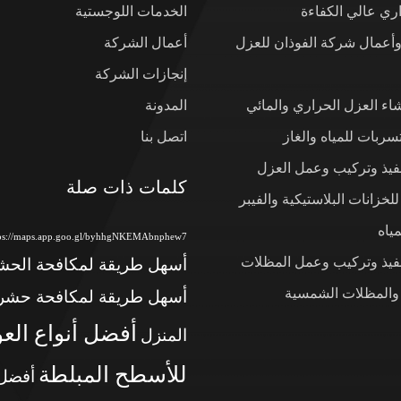
ي عالي الكفاءة
الخدمات اللوجستية
وأعمال شركة الفوذان للعزل
أعمال الشركة
إنجازات الشركة
شاء العزل الحراري والمائي
المدونة
ربات للمياه والغاز
اتصل بنا
نفيذ وتركيب وعمل العزل
كلمات ذات صلة
لخزانات البلاستيكية والفيبر
ياه
tps://maps.app.goo.gl/byhhgNKEMAbnphew7
نفيذ وتركيب وعمل المظلات
أسهل طريقة لمكافحة الح
 والمظلات الشمسية
أسهل طريقة لمكافحة حشر
أفضل أنواع الع
المنزل
للأسطح المبلطة
أفضل