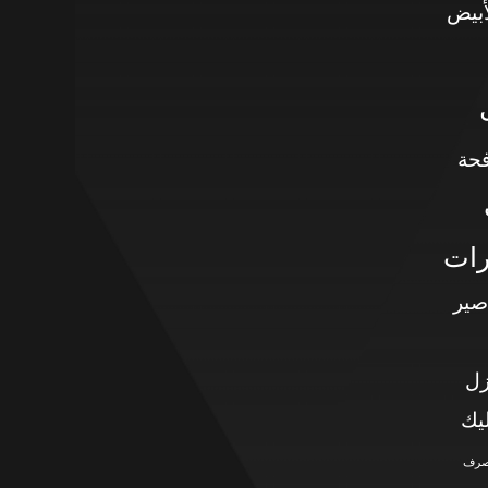
أبيض
حة
رات
صير
زل
يك
صرف