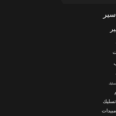
سير
ر
ت
تسليك
تسليك
بيدات