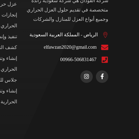
شركة الفوذان هي شركة سعودية رائدة
عزل حرار
متخصصة في تقديم حلول العزل الحراري
إنجازات 
وجميع أنواع العزل للمنازل والشركات
الحراري
الرياض - المملكة العربية السعودية
تنفيذ وإن
elfawzan2020@gmail.com
كشف التس
إنشاء وت
00966-506831467
الحراري ل
جلاس للم
إنشاء وت
الحرارية