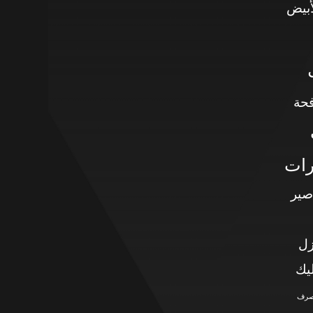
أبيض
حة
رات
صير
زل
يك
صرف