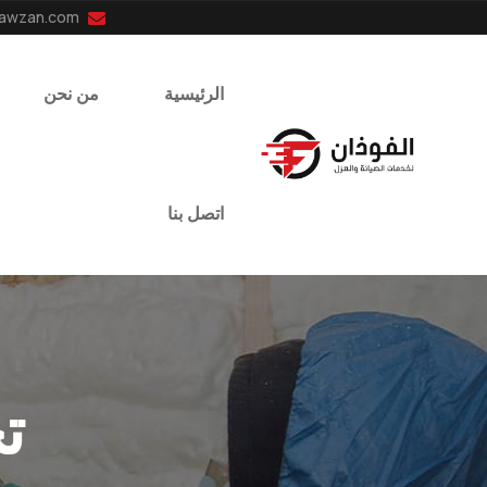
info@el-fawzan.com
الرئيسية
من نحن
اتصل بنا
ت