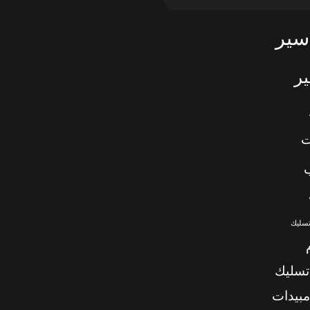
سير
ر
ت
تسليك
تسليك
بيدات