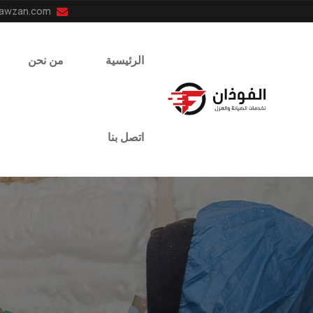
info@el-fawzan.com
الرئيسية
من نحن
اتصل بنا