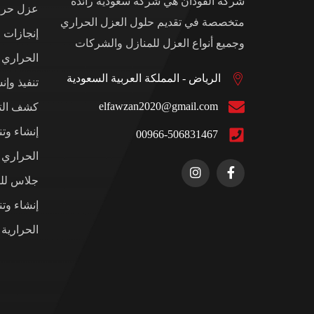
شركة الفوذان هي شركة سعودية رائدة
عزل حرار
متخصصة في تقديم حلول العزل الحراري
إنجازات 
وجميع أنواع العزل للمنازل والشركات
الحراري
الرياض - المملكة العربية السعودية
تنفيذ وإن
elfawzan2020@gmail.com
كشف التس
إنشاء وت
00966-506831467
الحراري ل
جلاس للم
إنشاء وت
الحرارية