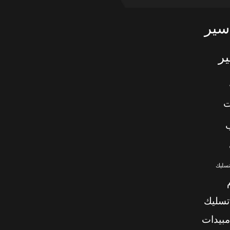
سير
ر
ت
تسليك
تسليك
بيدات