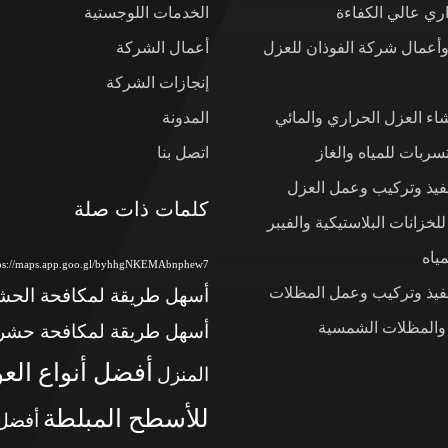
ي عالي الكفاءة
الخدمات اللوجستية
وأعمال شركة الفوذان للعزل
أعمال الشركة
إنجازات الشركة
شاء العزل الحراري والمائي
المدونة
ربات للمياه والغاز
اتصل بنا
نفيذ وتركيب وعمل العزل
كلمات ذات صلة
لخزانات البلاستيكية والفيبر
ياه
tps://maps.app.goo.gl/byhhgNKEMAbnphew7
نفيذ وتركيب وعمل المظلات
أسهل طريقة لمكافحة الح
 والمظلات الشمسية
أسهل طريقة لمكافحة حشر
أفضل أنواع الع
المنزل
للأسطح المبلطة
أفضل