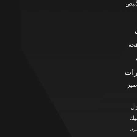
أبيض
حة
رات
صير
زل
يك
صرف