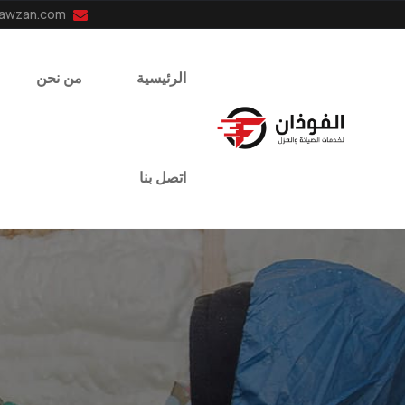
info@el-fawzan.com
الرئيسية
من نحن
اتصل بنا