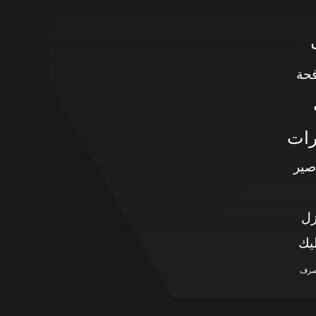
حة
رات
صير
زل
يك
صرف