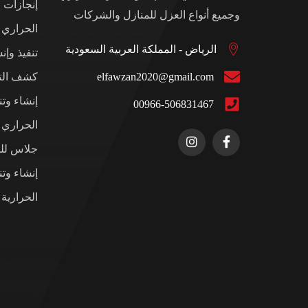
إنجازات 
وجميع أنواع العزل للمنازل والشركات
الحراري
الرياض - المملكة العربية السعودية
تنفيذ وإن
elfawzan2020@gmail.com
كشف التس
إنشاء وت
00966-506831467
الحراري ل
جلاس للم
إنشاء وت
الحرارية