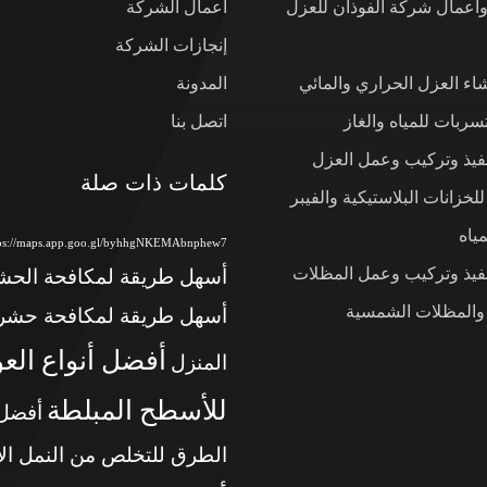
وأعمال شركة الفوذان للعزل
أعمال الشركة
إنجازات الشركة
شاء العزل الحراري والمائي
المدونة
ربات للمياه والغاز
اتصل بنا
نفيذ وتركيب وعمل العزل
كلمات ذات صلة
لخزانات البلاستيكية والفيبر
ياه
tps://maps.app.goo.gl/byhhgNKEMAbnphew7
نفيذ وتركيب وعمل المظلات
أسهل طريقة لمكافحة الح
 والمظلات الشمسية
أسهل طريقة لمكافحة حشر
أفضل أنواع الع
المنزل
للأسطح المبلطة
أفضل
الطرق للتخلص من النمل ال