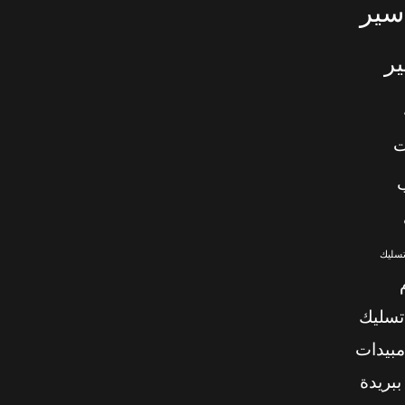
سير
ر
ت
تسليك
تسليك
بيدات
بريدة