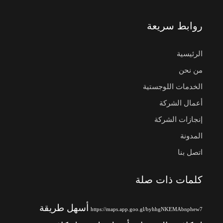
روابط سريعة
الرئيسية
من نحن
الخدمات اللوجستية
أعمال الشركة
إنجازات الشركة
المدونة
اتصل بنا
كلمات ذات صلة
أسهل طريقة
https://maps.app.goo.gl/byhhgNKEMAbnphew7