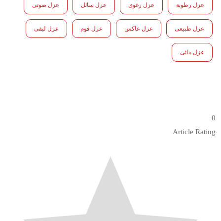
عزل رطوبة
عزل رغوى
عزل سائل
عزل صوتى
عزل طبيعى
عزل عاكس
عزل فوم
عزل ليفى
عزل مائى
0
Article Rating