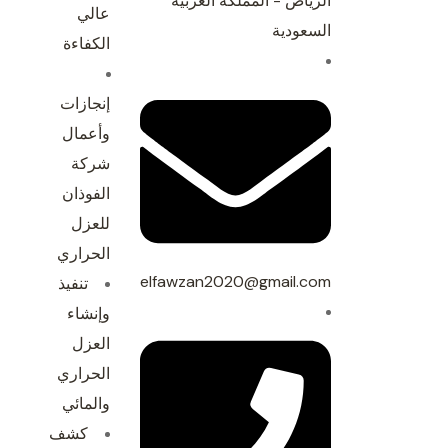
الرياض - المملكة العربية
عالي
السعودية
w7
الكفاءة
لم
إنجازات
أف
وأعمال
أ
شركة
الفوذان
ا
للعزل
اق
الحراري
ال
elfawzan2020@gmail.com
تنفيذ
وإنشاء
ت
العزل
الحراري
تس
والمائي
سب
كشف