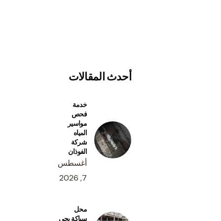
أحدث المقالات
خدمة
فحص
مواسير
المياه
شركة
الفوذان
أغسطس
7, 2026
محل
سباكة بحي