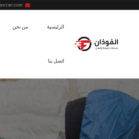
info@el-fawzan.com
الرئيسية
من نحن
اتصل بنا