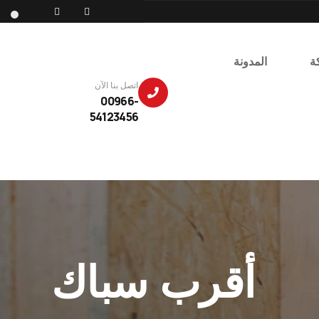
ة
المدونة
اتصل بنا الآن
00966-
54123456
أقرب سباك