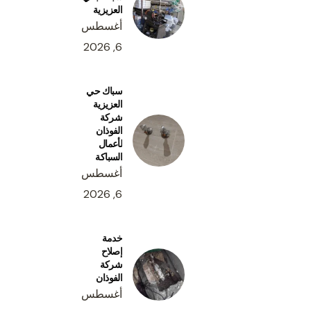
العزيزية
رات
أسهل طريقة
أغسطس
ح المبلطة
6, 2026
 بالرياض
سباك حي
العزيزية
قوي المبيدات
شركة
الفوذان
صير والنمل الأبيض
لأعمال
السباكة
 المياه
تسليك
أغسطس
6, 2026
الحمامات
صرف الصحي
خدمة
إصلاح
ركيب مواسير
شركة
الفوذان
ة تركيب عزل فوم
أغسطس