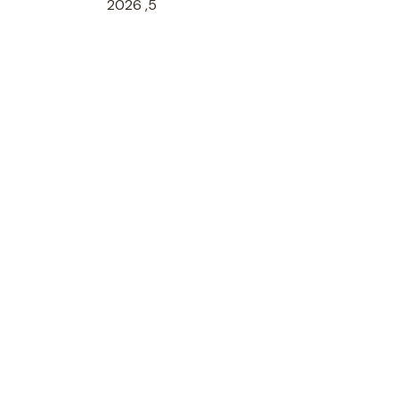
مبيدات بالقصيم
5, 2026
زل خزانات المياه
لقصيم
طريقة فتح انسداد
 منازل
فحص
نزل
مكافحة