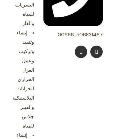
با
التسربات
شر
للمياه
والغاز
با
إنشاء
00966-506831467
ال
وتنفيذ
مو
وتركيب
وعمل
ا
العزل
الحراري
للخزانات
البلاستيكية
والفيبر
جلاس
للمياه
إنشاء