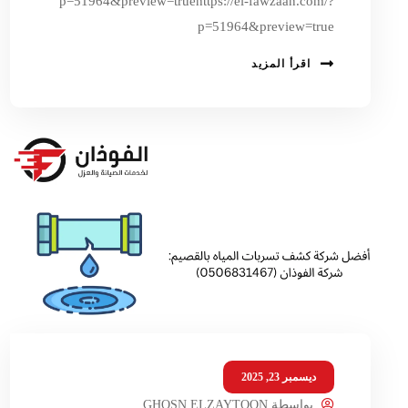
p=51964&preview=truehttps://el-fawzaan.com/?
p=51964&preview=true
اقرأ المزيد
ديسمبر 23, 2025
بواسطة
GHOSN ELZAYTOON